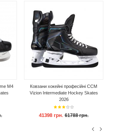
eme M4
Ковзани хокейні професійні CCM
Ковзани х
ates
Vizion Intermediate Hockey Skates
2026
41398 грн.
94
.
61788 грн.