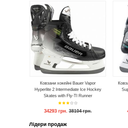
etspeed
Ковзани хокейні Bauer Vapor
Ковза
 Hockey
Hyperlite 2 Intermediate Ice Hockey
Sup
Skates with Fly-TI Runner
34293 грн.
грн.
38104 грн.
Лідери продаж