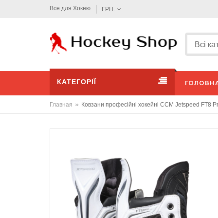
Все для Хокею
ГРН.
КАТЕГОРІЇ
ГОЛОВН
»
Главная
Ковзани професійні хокейні CCM Jetspeed FT8 Pro