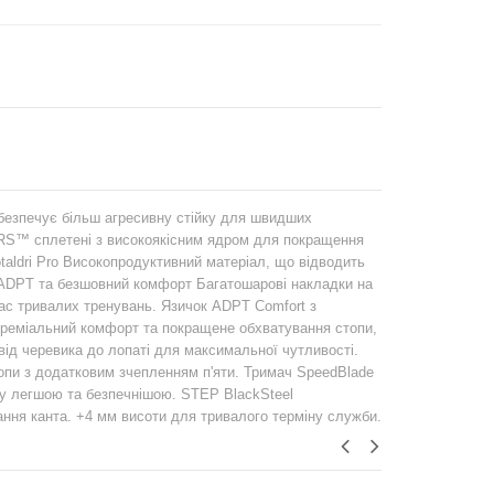
забезпечує більш агресивну стійку для швидших
RS™ сплетені з високоякісним ядром для покращення
taldri Pro Високопродуктивний матеріал, що відводить
ті ADPT та безшовний комфорт Багатошарові накладки на
час тривалих тренувань. Язичок ADPT Comfort з
преміальний комфорт та покращене обхватування стопи,
від черевика до лопаті для максимальної чутливості.
опи з додатковим зчепленням п'яти. Тримач SpeedBlade
у легшою та безпечнішою. STEP BlackSteel
мання канта. +4 мм висоти для тривалого терміну служби.