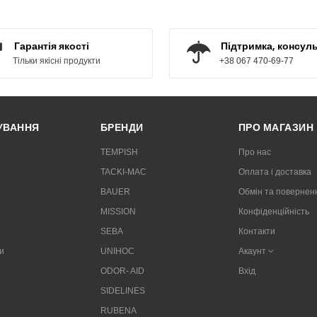
КУПИТИ
КУПИТИ
Гарантія якості
Підтримка, консуль
Тільки якісні продукти
+38 067 470-69-77
РУВАННЯ
БРЕНДИ
ПРО МАГАЗИН
TEMPISH
Про нас
TACKI-MAC
Оплата і доставка
BAUER
Обмін та повернен
MISSION
Конфіденційність
SEBA
Контакти
и
UNIHOC
Акаунт
ODOR- AID
Вхід
SIDELINES
RUBENA