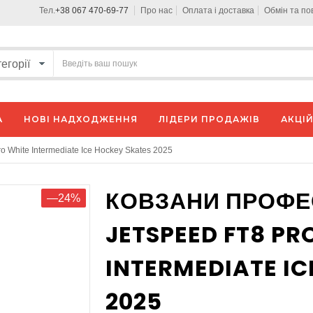
Тел.
+38 067 470-69-77
Про нас
Оплата і доставка
Обмін та п
А
НОВІ НАДХОДЖЕННЯ
ЛІДЕРИ ПРОДАЖІВ
АКЦІЙ
 White Intermediate Ice Hockey Skates 2025
КОВЗАНИ ПРОФЕС
—24%
JETSPEED FT8 PR
INTERMEDIATE IC
2025