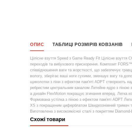
ОПИС
ТАБЛИЦІ РОЗМІРІВ КОВЗАНІВ
Цілісне взуття Speed ​​з Game Ready Fit Цілісне взуття
переходів та вибухового прискорення. Композит FORS™
співвідношення ваги та жорсткості, що забезпечує гравц
вологу, зберігає ваші ноги сухими, зменшує вагу та до
щиколотки з піни з ефектом пам'яті ADPT створюють над
ребристим центральним каналом Литейне ядро ​​з піною
а дизайн FlexMotion покращує згинання вперед. Легка ко
Формована устілка з піною з ефектом пам'яті ADPT Лег
XS з покращеним циферблатом Швидкознімний тримач та
Виготовлена ​​з високоякісної сталі з покриттям Diamon
Схожі товари