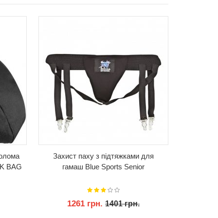
КУПИТИ
шолома
Захист паху з підтяжками для
Ковзани 
K BAG
гамаш Blue Sports Senior
Ro
1261 грн.
75
1401 грн.