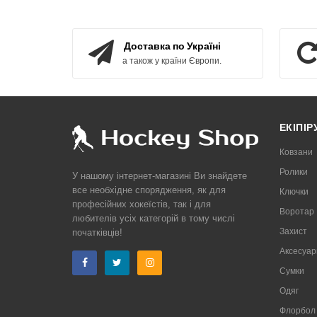
КУПИТИ
Доставка по Україні
а також у країни Європи.
ЕКІПІ
Ковзани
Ролики
У нашому інтернет-магазині Ви знайдете
все необхідне спорядження, як для
Ключки
професійних хокеїстів, так і для
Воротар
любителів усіх категорій в тому числі
Захист
початківців!
Аксесуар
Сумки
Одяг
Флорбол