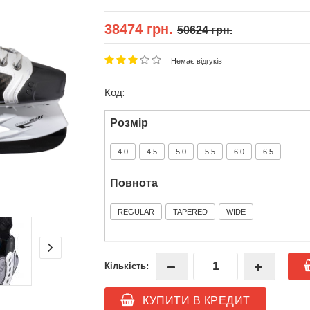
38474 грн.
50624 грн.
Немає відгуків
Код:
Розмір
4.0
4.5
5.0
5.5
6.0
6.5
Повнота
REGULAR
TAPERED
WIDE
Кількість:
КУПИТИ В КРЕДИТ