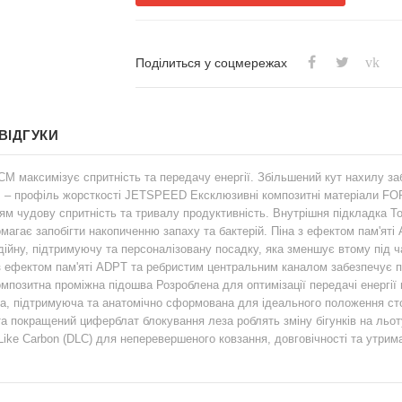
vk
Поділиться у соцмережах
ВІДГУКИ
 CCM максимізує спритність та передачу енергії. Збільшений кут нахилу 
 – профіль жорсткості JETSPEED Ексклюзивні композитні матеріали FO
ям чудову спритність та тривалу продуктивність. Внутрішня підкладка To
помагає запобігти накопиченню запаху та бактерій. Піна з ефектом пам'я
ійну, підтримуючу та персоналізовану посадку, яка зменшує втому під 
 з ефектом пам'яті ADPT та ребристим центральним каналом забезпечує 
мпозитна проміжна підошва Розроблена для оптимізації передачі енергії 
ка, підтримуюча та анатомічно сформована для ідеального положення ст
 покращений циферблат блокування леза роблять зміну бігунків на льот
d-Like Carbon (DLC) для неперевершеного ковзання, довговічності та утри