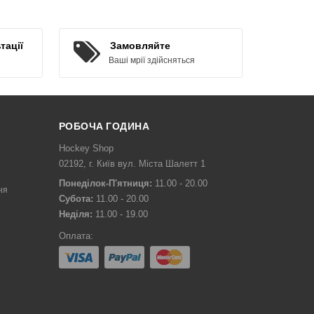
КУПИТИ
тації
Замовляйте
Ваші мрії здійсняться
РОБОЧА ГОДИНА
Hockey Shop
02192, г. Київ вул. Міста Шалетт 1
Понеділок-П'ятниця:
11.00 - 20.00
ня
Субота:
11.00 - 20.00
Неділя:
11.00 - 19.00
Оплата: