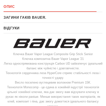
ОПИС
ЗАГИНИ ГАКІВ BAUER.
ВІДГУКИ
Ключка Bauer Vapor League Composite Grip Stick Senior
Ключка композитна Bauer Vapor League '21
Легка односпрямована конструкція Carbon UD забезпечує ідеальний
баланс між чуйністю і довговічністю.
Технологія сердечника леза HyperCore сприяє стабільності леза і
точності удару.
Весло посилено вуглецевим волокном Premium 15K.
Технологія Monocomp - це єдина в хокейній індустрії технологія
цільної хокейної ключки, яка дає змогу вам відчувати ключку в
руках як ніколи раніше. Менше використання таких матеріалів, як
клей, композит і піна, дає змогу домогтися ідеального балансу