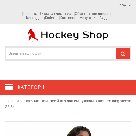
ГРН.
Про нас
Оплата і доставка
Обмін та повернення
Конфіденційність
Контакти
Акаунт
Вхід
КАТЕГОРІЇ
»
Главная
Футболка компресійна з довгим рукавом Bauer Pro long sleeve
'22 Sr