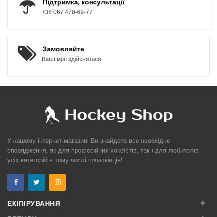
Підтримка, консультації
+38 067 470-69-77
Замовляйте
Ваші мрії здійсняться
У нашому інтернет-магазині Ви знайдете все необхідне
спорядження, як для професійних хокеїстів, так і для любителів
усіх категорій в тому числі початківців!
+
ЕКІПІРУВАННЯ