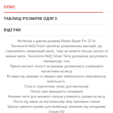
ОПИС
ТАБЛИЦІ РОЗМІРІВ ОДЯГУ.
ВІДГУКИ
Футболка з довгим рукавом Ribano Bauer Pro 22 Sr
Технологія HeiQ Fresh запобігає розмноженню бактерій, що
спричиняють неприємний запах, тому ви можете більше носити та
менше прати. Технологія HeiQ Smart Temp допомагає регулювати
температуру тіла.
Принти високої чіткості на рукавах допомагають утримувати
налокітники на місці
Вставки під пахвами та зміщені шви забезпечують максимальну
мобільність.
Сітка в стратегічних зонах для вентиляції
Плоскі шви зменшують натирання
Незнімні петлі для великого пальця утримують рукави на місці
Петля під замок на внутрішньому боці горловини спинки
Щільно прилеглі рукави для мінімізації злипання під колодками
(тільки Sr)