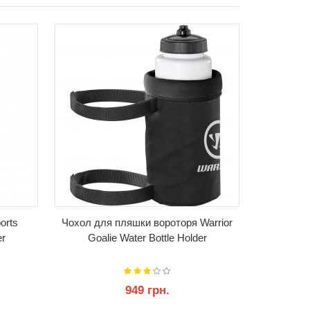
orts
Чохол для пляшки вороторя Warrior
Пляшка
er
Goalie Water Bottle Holder
949 грн.