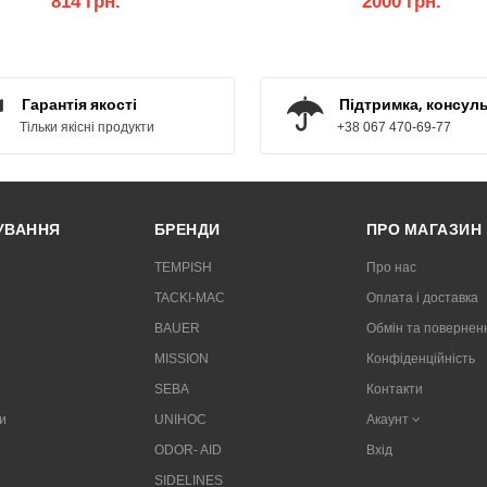
814 грн.
2000 грн.
КУПИТИ
КУПИТИ
Гарантія якості
Підтримка, консуль
Тільки якісні продукти
+38 067 470-69-77
РУВАННЯ
БРЕНДИ
ПРО МАГАЗИН
TEMPISH
Про нас
TACKI-MAC
Оплата і доставка
BAUER
Обмін та повернен
MISSION
Конфіденційність
SEBA
Контакти
и
UNIHOC
Акаунт
ODOR- AID
Вхід
SIDELINES