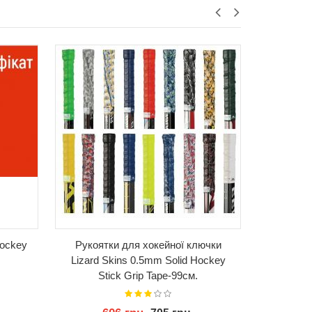
КУПИТИ
ockey
Рукоятки для хокейної ключки
Шнурки дл
Lizard Skins 0.5mm Solid Hockey
Stick Grip Tape-99см.