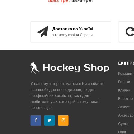
5582 грн.
5876 грн.
КУПИТИ
Доставка по Україні
а також у країни Європи.
ЕКІПІ
Ковзани
Ролики
У нашому інтернет-магазині Ви знайдете
все необхідне спорядження, як для
Ключки
професійних хокеїстів, так і для
Воротар
любителів усіх категорій в тому числі
Захист
початківців!
Аксесуар
Сумки
Одяг