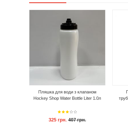
м носиком
Пляшка для води з клапаном
Liter 1.0л
Hockey Shop Water Bottle Liter 1.0л
труб
325 грн.
н.
407 грн.