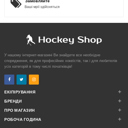
Замовляйте
Ваші мрії здійсняться
У нашому інтернет-магазині Ви знайдете все необхідне
спорядження, як для професійних хокеїстів, так і для любителів
усіх категорій в тому числі початківців!
+
ЕКІПІРУВАННЯ
+
БРЕНДИ
+
ПРО МАГАЗИН
+
РОБОЧА ГОДИНА