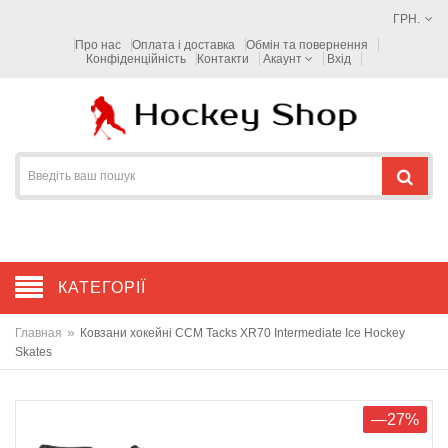
ГРН.
Про нас
Оплата і доставка
Обмін та повернення
Конфіденційність
Контакти
Акаунт
Вхід
КАТЕГОРІЇ
»
Главная
Ковзани хокейні CCM Tacks XR70 Intermediate Ice Hockey
Skates
—27%