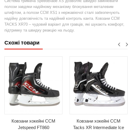
Система тримача SpeedBlade XS дозволяє швидко замінювати
полози завдяки надійному механізму блокування металевим
штифтом, а полози CCM XS1 з нержавіючої сталі забезпечують
надійну довговічність та надійний контроль канта. Ковзани CCM
TACKS XR70 – чудовий варіант для гравців, які шукають комфорт,
підтримку та швидку реакцію на льоду.
Схожі товари
Ковзани хокейні CCM
Ковзани хокейні CCM
Jetspeed FT860
Tacks XR Intermediate Ice