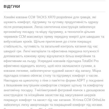
ВІДГУКИ
Хокейні ковзани CCM TACKS XR70 розроблені для гравців, які
шукають комфорт, підтримку та чутливу продуктивність одразу
після розпакування. Легка синтетична конструкція забезпечує
ергономічну посадку та міцну підтримку, а технологія цільних
черевиків CCM максимізує пряму передачу енергії для швидших та
вибуховіших кроків. Щільне прилягання до стопи покращує
стабільність, чутливість та загальний контроль катання під час
швидкої гри. Легкі матеріали та ефективна передача потужності
допомагають кожному кроку відчуватися більш енергійним та
ефективним на льоду. Усередині ковзанів підкладка TotalDri Pro
ефективно відводить вологу, щоб ноги залишалися сухими, а
ковзани легкими, забезпечуючи чудовий захист від запаху. Міцна
підкладка плавно облягає стопу та підтримує комфорт з часом.
Накладка на щиколотку з піни з пам'яттю форми ADPT у поєднанні
з безшовним внутрішнім комфортом створює щільну та комфортну
анатомічну посадку. 7-міліметровий фетровий язичок з двошаровою
конструкцією та ін'єкційним захистом від закусування шнурків
покращує комфорт та захист під час катання. Устілка CCM OrthoLite
забезпечує легку амортизацію та покращений комфорт під ногами.