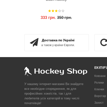
333 грн.
350 грн.
КУПИТИ
Доставка по Україні
а також у країни Європи.
ЕКІПІ
Ковзани
Ролики
У нашому інтернет-магазині Ви знайдете
все необхідне спорядження, як для
Ключки
професійних хокеїстів, так і для
Воротар
любителів усіх категорій в тому числі
Захист
початківців!