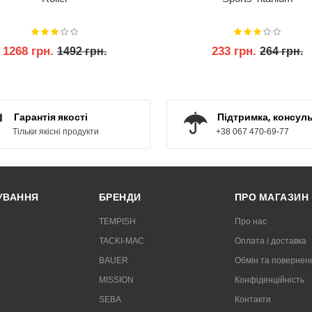
1268 грн.
233 грн.
1492 грн.
264 грн.
КУПИТИ
КУПИТИ
Гарантія якості
Підтримка, консуль
Тільки якісні продукти
+38 067 470-69-77
РУВАННЯ
БРЕНДИ
ПРО МАГАЗИН
TEMPISH
Про нас
TACKI-MAC
Оплата і доставка
BAUER
Обмін та повернен
MISSION
Конфіденційність
SEBA
Контакти