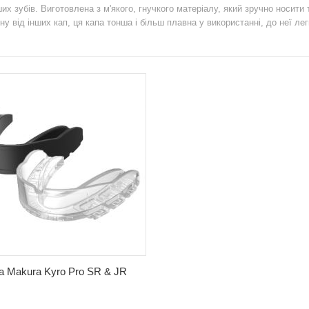
 зубів. Виготовлена з м'якого, гнучкого матеріалу, який зручно носити 
у від інших кап, ця капа тонша і більш плавна у використанні, до неї ле
а Makura Kyro Pro SR & JR