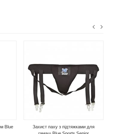
ом Blue
Захист паху з підтяжками для
Пляшка д
гамаш Blue Sports Senior