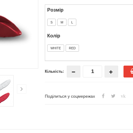
Розмір
S
M
L
Колір
WHITE
RED
Кількість:
vk
Поділиться у соцмережах