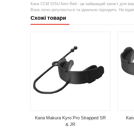
Капа CCM SISU Aero Red - це найкращий захист для ваших
Вона легко регулюється та ідеально підходить. На відмін
Схожі товари
Капа Makura Kyro Pro Strapped SR
Кап
& JR