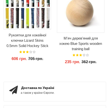
Рукоятки для хокейної
М'яч дерев'яний для
ключки Lizard Skins
хокею Blue Sports wooden
0.5mm Solid Hockey Stick
training ball
Grip Tape-99см.
606 грн.
705 грн.
235 грн.
362 грн.
КУПИТИ
КУПИТИ
Доставка по Україні
а також у країни Європи.