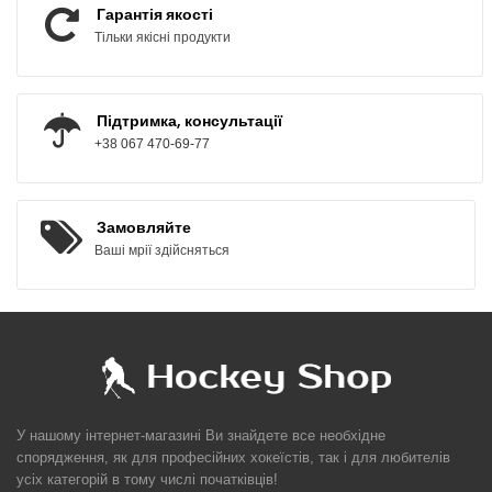
Гарантія якості
Тільки якісні продукти
Підтримка, консультації
+38 067 470-69-77
Замовляйте
Ваші мрії здійсняться
У нашому інтернет-магазині Ви знайдете все необхідне
спорядження, як для професійних хокеїстів, так і для любителів
усіх категорій в тому числі початківців!