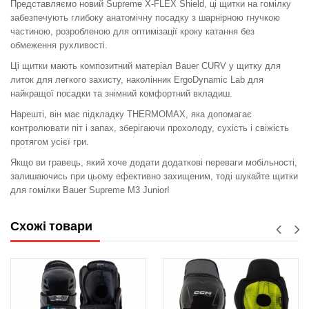
Представляємо новий Supreme X-FLEX Shield, ці щитки на гомілку
забезпечують глибоку анатомічну посадку з шарнірною гнучкою
частиною, розробленою для оптимізації кроку катання без
обмеження рухливості.
Ці щитки мають композитний матеріал Bauer CURV у щитку для
литок для легкого захисту, наколінник ErgoDynamic Lab для
найкращої посадки та знімний комфортний вкладиш.
Нарешті, він має підкладку THERMOMAX, яка допомагає
контролювати піт і запах, зберігаючи прохолоду, сухість і свіжість
протягом усієї гри.
Якщо ви гравець, який хоче додати додаткові переваги мобільності,
залишаючись при цьому ефективно захищеним, тоді шукайте щитки
для гомілки Bauer Supreme M3 Junior!
Схожі товари