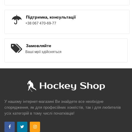
Підтримка, консультації
+38 067 470-69-77
Замовляйте
Ваші мрії здійсняться
У нашому інтернет-магазині Ви знайдете все необхідне
спорядження, як для професійних хокеїстів, так і для любителів
усіх категорій в тому числі початківців!