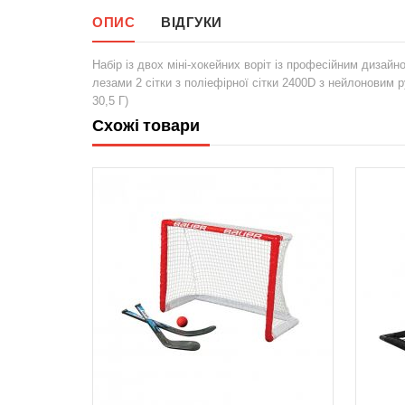
ОПИС
ВІДГУКИ
Набір із двох міні-хокейних воріт із професійним дизайн
лезами 2 сітки з поліефірної сітки 2400D з нейлоновим ру
30,5 Г)
Схожі товари