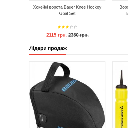
 Goal 14"
Хокейні ворота Bauer Knee Hockey
Воро
Goal Set
2115 грн.
рн.
2350 грн.
Лідери продаж
КУПИТИ