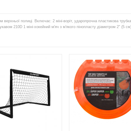
ом верхньої полиці. Включає: 2 міні-воріт, ударопрочна пластикова трубк
кавом 210D 1 міні-хокейний м'яч з м'якого пінопласту діаметром 2" (5 см)