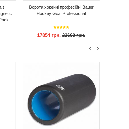
а з
Ворота хокейні професійні Bauer
Хокейні 
agnetic
Hockey Goal Professional
Goal Re
 Pack
17854 грн.
75
22600 грн.
КУПИТИ