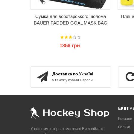
Сумка для воротарського шолома
Пляшк
BAUER PADDED GOAL MASK BAG
1356 грн.
КУПИТИ
Доставка по Україні
а також у країни Європи.
ЕКІПІ
Ковзани
Ролики
У нашому інтернет-магазині Ви знайдете