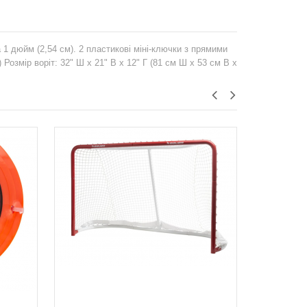
а 1 дюйм (2,54 см). 2 пластикові міні-ключки з прямими
 Розмір воріт: 32" Ш x 21" В x 12" Г (81 см Ш x 53 см В x