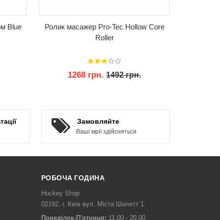
ом Blue
Ролик масажер Pro-Tec Hollow Core
Шнурки дл
Roller
1268 грн.
2
1492 грн.
КУПИТИ
тації
Замовляйте
Ваші мрії здійсняться
РОБОЧА ГОДИНА
Hockey Shop
02192, г. Київ вул. Міста Шалетт 1
Понеділок-П'ятниця:
11.00 - 20.00