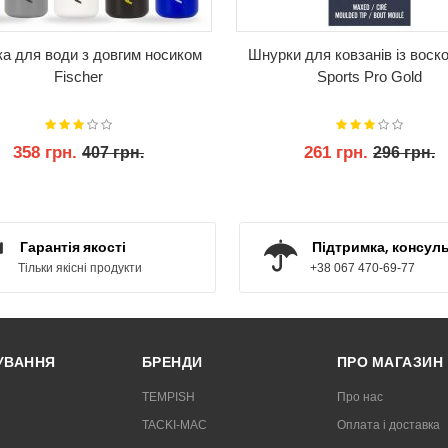
а для води з довгим носиком
Шнурки для ковзанів із воск
Fischer
Sports Pro Gold
358 грн.
261 грн.
407 грн.
296 грн.
КУПИТИ
КУПИТИ
Гарантія якості
Підтримка, консуль
Тільки якісні продукти
+38 067 470-69-77
РУВАННЯ
БРЕНДИ
ПРО МАГАЗИН
TEMPISH
Про нас
TACKI-MAC
Оплата і доставка