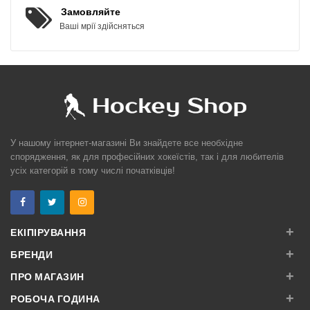
Замовляйте
Ваші мрії здійсняться
У нашому інтернет-магазині Ви знайдете все необхідне
спорядження, як для професійних хокеїстів, так і для любителів
усіх категорій в тому числі початківців!
+
ЕКІПІРУВАННЯ
+
БРЕНДИ
+
ПРО МАГАЗИН
+
РОБОЧА ГОДИНА