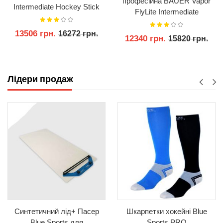
професійна BAUER Vapor
Intermediate Hockey Stick
FlyLite Intermediate
Hockey Composite Stick
13506 грн.
16272 грн.
12340 грн.
15820 грн.
КУПИТИ
КУПИТИ
Лідери продаж
Синтетичний лід+ Пасер
Шкарпетки хокейні Blue
Blue Sports для
Sports PRO