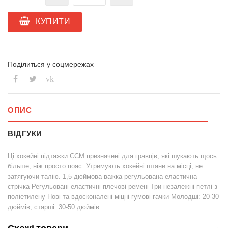
КУПИТИ
Поділиться у соцмережах
vk
ОПИС
ВІДГУКИ
Ці хокейні підтяжки CCM призначені для гравців, які шукають щось
більше, ніж просто пояс. Утримують хокейні штани на місці, не
затягуючи талію. 1,5-дюймова важка регульована еластична
стрічка Регульовані еластичні плечові ремені Три незалежні петлі з
поліетилену Нові та вдосконалені міцні гумові гачки Молодші: 20-30
дюймів, старші: 30-50 дюймів