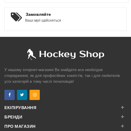
Замовляйте
Ваші мрії здійсняться
У нашому інтернет-магазині Ви знайдете все необхідне
спорядження, як для професійних хокеїстів, так і для любителів
усіх категорій в тому числі початківців!
+
ЕКІПІРУВАННЯ
+
БРЕНДИ
+
ПРО МАГАЗИН